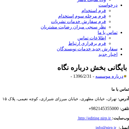
درخواست‌
فرم استخدام
فرم مرحله سوم استخدام
فرم سفارش خدمات نشریات
نظر سنجی میزان رضایت مشتریان
تماس با ما
اطلاعات تماس
فرم برقراری ارتباط
سفارش جدید خدمات نویسندگان
اخبار جدید
ایگانی بخش
درباره نگاه
درباره موسسه
- 1396/2/31 -
اس با ما
رس:
تهران،
خیابان مطهری، خیابان میرزای شیرازی، کوچه نعیمی، پلاک ۱۵
982145355000
+
فن:
‌سایت:
http://editing.nirp.ir
میل:
irp.ir
@n
info